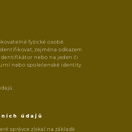
kovatelné fyzické osobě;
 identifikovat, zejména odkazem
ý identifikátor nebo na jeden či
lturní nebo společenské identity
dajů.
bních údajů
eré správce získal na základě