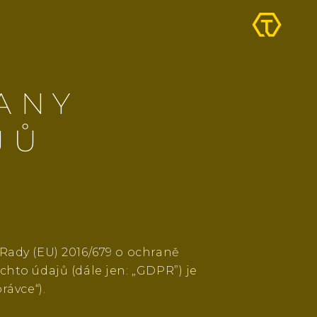
ANY
JŮ
Rady (EU) 2016/679 o ochraně
hto údajů (dále jen: „GDPR”) je
rávce“).