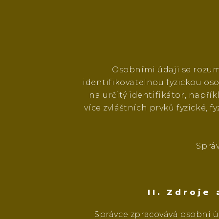
Osobními údaji se rozum
identifikovatelnou fyzickou os
na určitý identifikátor, napřík
více zvláštních prvků fyzické, 
Sprá
II. Zdroje
Správce zpracovává osobní úd