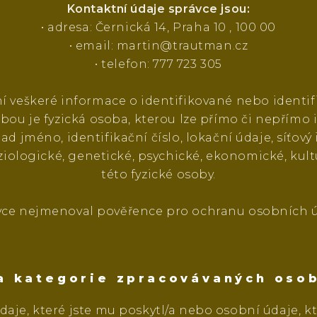
Kontaktní údaje správce jsou:
• adresa: Černická 14, Praha 10 , 100 00
• email:
martin@trautman.cz
• telefon: 777 723 305
í veškeré informace o identifikované nebo identifi
obou je fyzická osoba, kterou lze přímo či nepřímo
lad jméno, identifikační číslo, lokační údaje, síťov
fyziologické, genetické, psychické, ekonomické, ku
této fyzické osoby.
vce nejmenoval pověřence pro ochranu osobních ú
 a kategorie zpracovávaných oso
aje, které jste mu poskytl/a nebo osobní údaje, kt