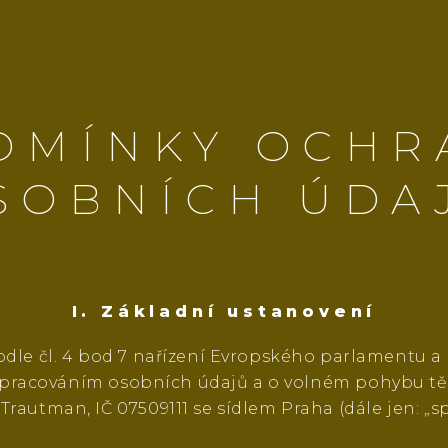
DMÍNKY OCHR
SOBNÍCH ÚDA
I. Základní ustanovení
le čl. 4 bod 7 nařízení Evropského parlamentu a 
e zpracováním osobních údajů a o volném pohybu těc
Trautman, IČ 07509111 se sídlem Praha (dále jen: „sp